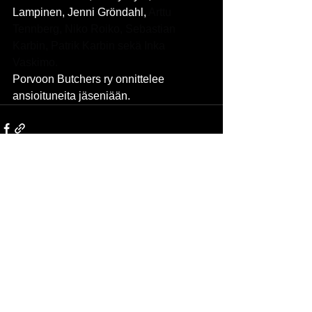
Lampinen, Jenni Gröndahl, 
Arttu 
Tennberg, Niko Roiko, Sebastian 
Karbin, Patrik Karbin sekä Inka 
Vaskimo.
Porvoon Butchers ry onnittelee 
ansioituneita jäseniään.
Katso kaikki
Viimeisimmät päivitykset