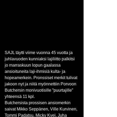
SAJL täytti viime vuonna 45 vuotta ja 
juhlavuoden kunniaksi lajiliitto palkitsi 
jo marraskuun lopun gaalassa 
ansioituneita laji-ihmisiä kulta- ja 
hopeamerkein. Pronssiset merkit tulivat 
jakoon nyt ja niitä myönnettiin Porvoon 
Butchersin monivuotisille ”puurtajille” 
yhteensä 11 kpl.
Butchersista prossisen ansiomerkin 
saivat Mikko Seppänen, Ville Kurvinen, 
Tommi Padatsu, Micky Kyei, Juha 