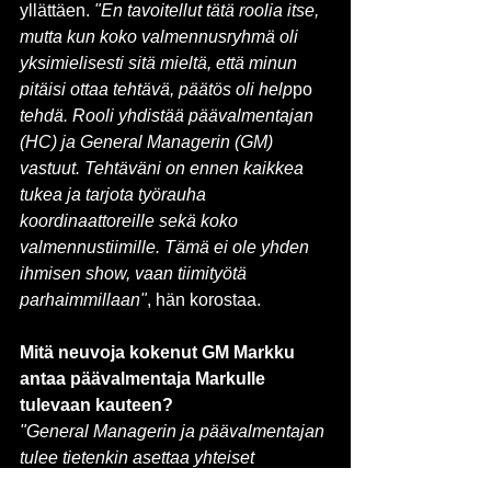
yllättäen. 
"En tavoitellut tätä roolia itse, 
mutta kun koko valmennusryhmä oli 
yksimielisesti sitä mieltä, että minun 
pitäisi ottaa tehtävä, päätös oli help
po 
tehdä. Rooli yhdistää päävalmentajan 
(HC) ja General Managerin (GM) 
vastuut. Tehtäväni on ennen kaikkea 
tukea ja tarjota työrauha 
koordinaattoreille sekä koko 
valmennustiimille. Tämä ei ole yhden 
ihmisen show, vaan tiimityötä 
parhaimmillaan"
, hän korostaa.
Mitä neuvoja kokenut GM Markku 
antaa päävalmentaja Markulle 
tulevaan kauteen?
"General Managerin ja päävalmentajan 
tulee tietenkin asettaa yhteiset 
tavoitteet joukkueelle. Ja 