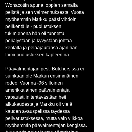
Wonacottin apuna, oppien samalla 
pelistä ja sen valmennuksesta. Vuotta 
myöhemmin Markku pääsi vihdoin 
pelikentälle - puolustuksen 
tukimiehenä hän oli tunnettu 
peliälystään ja kyvystään johtaa 
kentällä ja pelaajauransa ajan hän 
toimi puolustuksen kapteenina.
Päävalmentajan pesti Butchersissa ei 
suinkaan ole Markun ensimmäinen 
rodeo. Vuonna -96 silloinen 
amerikkalainen päävalmentaja 
vapautettiin tehtävästään heti 
alkukaudesta ja Markku oli vielä 
kauden avauspelissä täydessä 
pelivarustuksessa, mutta vain viikkoa 
myöhemmin päävalmentajan kengissä. 