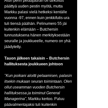
Alun perin pelaajauran oli tarkoitus 
päättyä uuden pestin myötä, mutta 
Markku palasi vielä hetkeksi kentälle 
vuonna -97, ennen kuin jenkkifutis-ura 
tuli tiensä päähän. Pelinumero 55 jäi 
kuitenkin elämään – Butchersin 
tunnustuksena hänen merkityksestään 
seuralle ja joukkueelle, numero on yhä 
jäädytetty.
Tauon jälkeen takaisin – Butchersin 
hallituksesta joukkueen johtoon
"Kun poikani aloitti pelaamisen, palasin 
itsekin mukaan seuran toimintaan. Olen 
ollut useamman vuoden Butchersin 
hallituksessa ja toiminut General 
Managerina"
, Markku kertoo. Paluu 
päävalmentajaksi tuli kuitenkin 