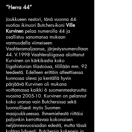
”Herra 44”
Joukkueen nestori, tänä vuonna 44-
vuotias ikinuori Butchers-ikoni
Ville
Kurvinen
pelaa numerolla 44 ja
osallistuu sanomansa mukaan
varmuudella viimeiseen
Vaahteramaljaansa, järjestysnumeroltaan
44. V.1998 Vaahteraliigassa aloittanut
Kurvinen on kärkikastia koko
liigahistorian tilastoissa, tilillään mm. 92
teedeetä. Edelleen erittäin atleettisessa
kunnossa oleva ja kentällä hyvin
pärjäävä Kurvinen oli mukana
voittamassa kaikki 6 suomenmestaruutta
vuosina 2005-10. Kurvinen on pelannut
koko uransa vain Butchersissa sekä
luonnollisesti myös Suomen
maajoukkueessa. Ihmemiehestä riittäisi
paljonkin kerrottavaa kokonaisen
neljännesvuosisadan edestä, mutta tässä
kohtaa lyhyesti: Butchersin kokenein ja