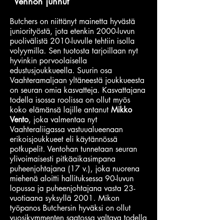
”Vennon junnut”
Butchers on niittänyt mainetta hyvästä
juniorityöstä, jota etenkin 2000-luvun
puolivälistä 2010-luvulle tehtiin isolla
volyymilla. Sen tuotosta tarjoillaan nyt
hyvinkin porvoolaisella
edustusjoukkueella. Suurin osa
Vaahteramaljaan yltäneestä joukkueesta
on seuran omia kasvatteja. Kasvattajana
todella isossa roolissa on ollut myös
koko elämänsä lajille antanut
Mikko
Vento
, joka valmentaa nyt
Vaahteraliigassa vastuualueenaan
erikoisjoukkueet eli käytännössä
potkupelit. Ventohan tunnetaan seuran
ylivoimaisesti pitkäaikasimpana
puheenjohtajana (17 v.), joka nuorena
miehenä aloitti hallituksessa 90-luvun
lopussa ja puheenjohtajana vasta 23-
vuotiaana syksyllä 2001. Mikon
työpanos Butchersin hyväksi on ollut
vuosikymmenten saatossa valtava todella