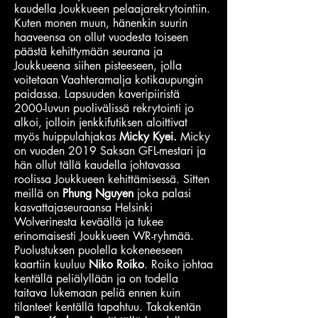
kaudella Joukkueen pelaajarekrytointiin.
Kuten monen muun, hänenkin suurin
haaveensa on ollut vuodesta toiseen
päästä kehittymään seurana ja
Joukkueena siihen pisteeseen, jolla
voitetaan Vaahteramalja kotikaupungin
paidassa. Lapsuuden kaveripiiristä
2000-luvun puolivälissä rekrytointi jo
alkoi, jolloin jenkkifutiksen aloittivat
myös huippulahjakas
Micky Kyei.
Micky
on vuoden 2019 Saksan GFL-mestari ja
hän ollut tällä kaudella johtavassa
roolissa Joukkueen kehittämisessä. Sitten
meillä on
Phung Nguyen
joka palasi
kasvattajaseuraansa Helsinki
Wolverinesta keväällä ja tukee
erinomaisesti Joukkueen WR-ryhmää.
Puolustuksen puolella kokeneeseen
kaartiin kuuluu
Niko Roiko
. Roiko johtaa
kentällä peliälyllään ja on todella
taitava lukemaan peliä ennen kuin
tilanteet kentällä tapahtuu. Takakentän