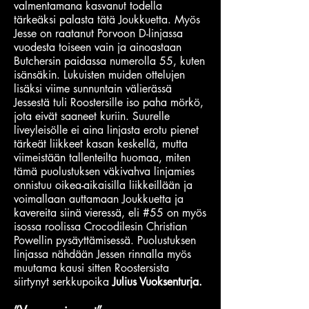
valmentamana kasvanut todella
tärkeäksi palasta tätä Joukkuetta. Myös
Jesse on raatanut Porvoon D-linjassa
vuodesta toiseen vain ja ainoastaan
Butchersin paidassa numerolla 55, kuten
isänsäkin. Lukuisten muiden ottelujen
lisäksi viime sunnuntain välierässä
Jessestä tuli Roostersille iso paha mörkö,
jota eivät saaneet kuriin. Suurelle
liveyleisölle ei aina linjasta erotu pienet
tärkeät liikkeet kasan keskellä, mutta
viimeistään tallenteilta huomaa, miten
tämä puolustuksen väkivahva linjamies
onnistuu oikea-aikaisilla liikkeillään ja
voimallaan auttamaan Joukkuetta ja
kavereita siinä vieressä, eli #55 on myös
isossa roolissa Crocodilesin Christian
Powellin pysäyttämisessä. Puolustuksen
linjassa nähdään Jessen rinnalla myös
muutama kausi sitten Roostersista
siirtynyt serkkupoika
Julius Vuoksenturja.