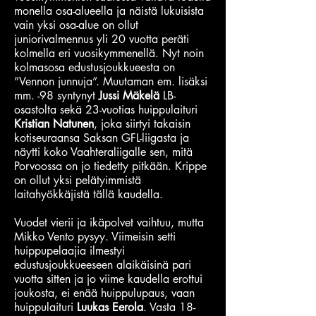
monella osa-alueella ja näistä lukuisista
vain yksi osa-alue on ollut
juniorivalmennus yli 20 vuotta peräti
kolmella eri vuosikymmenellä. Nyt noin
kolmasosa edustusjoukkueesta on
”Vennon junnuja”. Muutaman em. lisäksi
mm. -98 syntynyt
Jussi Mäkelä
LB-
osastolta sekä 23-vuotias huippulaituri
Kristian Natunen
, joka siirtyi takaisin
kotiseuraansa Saksan GFL-liigasta ja
näytti koko Vaahteraliigalle sen, mitä
Porvoossa on jo tiedetty pitkään. Krippe
on ollut yksi pelätyimmistä
laitahyökkäjistä tällä kaudella.
Vuodet vierii ja ikäpolvet vaihtuu, mutta
Mikko Vento pysyy. Viimeisin setti
huippupelaajia ilmestyi
edustusjoukkueeseen alaikäisinä pari
vuotta sitten ja jo viime kaudella erottui
joukosta, ei enää huippulupaus, vaan
huippulaituri
Luukas Eerola
. Vasta 18-