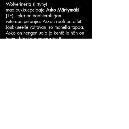
Wolverinesta siirtynyt
maajoukkuepelaaja
Asko Mäntymäki
(TE), joka on Vaahteraliigan
veteraanipelaajia. Askon rooli on ollut
Joukkueelle valtavan iso monella tapaa.
Asko on hengenluoja ja kentälle hän on
tuonut blokkausvoimaa sekä
mahdollistanut pelikirjan laajempaa
käyttöä tänne tullessaan. Tuore tämän
kauden siirto Kotka Eaglesista on
Anttoni
Söderlund
(DB), joka tällä hetkellä on
kuitenkin loukkaantuneiden listalla.
Muita pitkäaikaisia vanhemman kaartin
porvoolaispelaajia, jotka ovat meille
aikoinaan siirron kautta tulleita, ovat
puolustuksen
Janne Lahikainen
sekä
Joonas Kolkka
.
Nuorimmasta päästä sen sijaan on
joukkueen taskuraketti, juuri 18 vuotta
täyttänyt
Aleksi Hirvonen
, joka siirtyi
meille talvella Jyväskylästä, mutta on