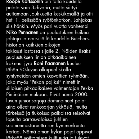
Roope Karlssonin
piti tällä kaudella
pelata vain 3-divaria, mutta siirtyi
auttamaan Joukkuetta keskikesällä ja otti
heti 1. pelissään syötönkatkon. Lahjakas
siis hänkin. Myös pari vuotta vanhempi
Niko Pennanen
on puolustuksen huikea
johtaja ja nousi tällä kaudella Butchers-
historian kaikkien aikojen
taklaustilastossa sijalle 2. Näiden lisäksi
puolustuksen linjan pitkäaikainen
kokenut jyrä
Roni Paananen
kuuluu
tähän 90-luvun alkupuoliskolla
syntyneiden omien kasvattien ryhmään,
joka myös ”Pekan pojiksi” nimettiin
silloisen pitkäaikaisen valmentajan Pekka
Piminäisen mukaan. Eivät nämä 2000-
luvun juniorisarjoja dominoineet pojat
aina olleet runkosarjan ykkösiä, mutta
tärkeissä ja tiukoissa paikoissa seisoivat
lopulta parrasvaloissa juhlien
suomenmestaruutta sen kymmenkunta
kertaa. Nämä oman kylän pojat oppivat
tärkeää voittamisen kulttuuria ja tulevat