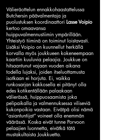
Välieräottelun ennakkohaastattelussa
Butchersin päävalmentaja ja
puolustuksen koordinaattori
Lasse Voipio
kertoo omaavansa
huippuvalmennustiimin ympärillään.
Yhteistyö tiiminä on toiminut loistavasti.
Lisäksi Voipio on kuunnellut herkällä
korvalla myös joukkueen kokeneempaan
kaartiin kuuluvia pelaajia. Joukkue on
hitsaantunut vajaan vuoden aikana
todella lujaksi, joiden itseluottamusta
isotkaan ei horjuta. Ei, vaikka
runkosarjan kakkosella ei pitänyt olla
edes kotikentällään palaakaan
välierässä, huippuosaamista joka
pelipaikalla ja valmennuksessa viliseviä
kukonpoikia vastaan. Eivätpä olisi nämä
”asiantuntijat” voineet olla enemmän
väärässä. Koska eivät tunne Porvoon
pelaajien luonnetta, eivätkä tätä
mustakultaista Joukkuetta.