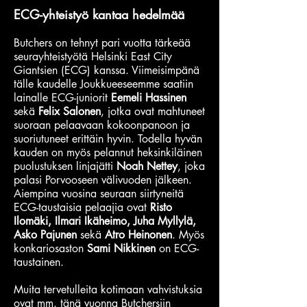
ECG-yhteistyö kantaa hedelmää
Butchers on tehnyt pari vuotta tärkeää
seurayhteistyötä Helsinki East City
Giantsien (ECG) kanssa. Viimeisimpänä
tälle kaudelle Joukkueeseemme saatiin
lainalle ECG-juniorit
Eemeli Hassinen
sekä
Felix Salonen
, jotka ovat mahtuneet
suoraan pelaavaan kokoonpanoon ja
suoriutuneet erittäin hyvin. Todella hyvän
kauden on myös pelannut heksinkiläinen
puolustuksen linjajätti
Noah Nettey
, joka
palasi Porvooseen välivuoden jälkeen.
Aiempina vuosina seuraan siirtyneitä
ECG-taustaisia pelaajia ovat
Risto
Ilomäki, Ilmari Ikäheimo, Juha Myllylä,
Asko Pajunen
sekä
Atro Heinonen
. Myös
konkariosaston
Sami Nikkinen
on ECG-
taustainen.
Muita tervetulleita kotimaan vahvistuksia
ovat mm. tänä vuonna Butchersiin