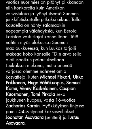
vuotias nuorimies on pitänyt pilkkanaan
niin konkareita kuin Amerikan
vahvistuksia ja lyönyt itsensä Suomen
jenkkifutiskartalle pitkäksi aikaa. Tällä
kaudella on nähty salamaakin
nopeampia välähdyksiä, kun Eerola
karistaa vastustajat kannoiltaan. Tätä
nähtiin myös elokuussa Suomen
maajoukkueessa, kun Luukas tarjoili
makeaa koko kansalle TD:n arvoisella
aloituspotkun palautuksellaan.
Luukaksen mukana, mutta ei enää
varjossa olemme nähneet omia
kasvatteja, kuten
Michael Fiskari,
Ukko
Pakkanen, Hugo Vähäkuopus, Samuel
Komu, Venny Koskelainen, Caspian
Kuosmanen, Tomi Pirkola
sekä
joukkueen kuopus, vasta 16-vuotias
Zacharias Karbin
. Hyökkäyksen linjassa
painii -04-syntyneet kaksosveljekset
Joonatan Asovaara
(sentteri) ja
Justus
Asovaara
.