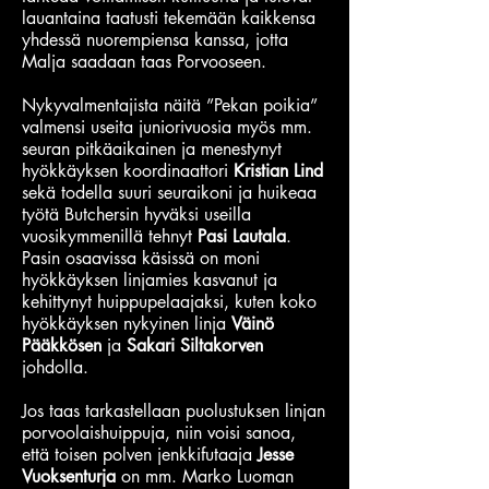
lauantaina taatusti tekemään kaikkensa
yhdessä nuorempiensa kanssa, jotta
Malja saadaan taas Porvooseen.
Nykyvalmentajista näitä ”Pekan poikia”
valmensi useita juniorivuosia myös mm.
seuran pitkäaikainen ja menestynyt
hyökkäyksen koordinaattori
Kristian Lind
sekä todella suuri seuraikoni ja huikeaa
työtä Butchersin hyväksi useilla
vuosikymmenillä tehnyt
Pasi Lautala
.
Pasin osaavissa käsissä on moni
hyökkäyksen linjamies kasvanut ja
kehittynyt huippupelaajaksi, kuten koko
hyökkäyksen nykyinen linja
Väinö
Pääkkösen
ja
Sakari Siltakorven
johdolla.
Jos taas tarkastellaan puolustuksen linjan
porvoolaishuippuja, niin voisi sanoa,
että toisen polven jenkkifutaaja
Jesse
Vuoksenturja
on mm. Marko Luoman