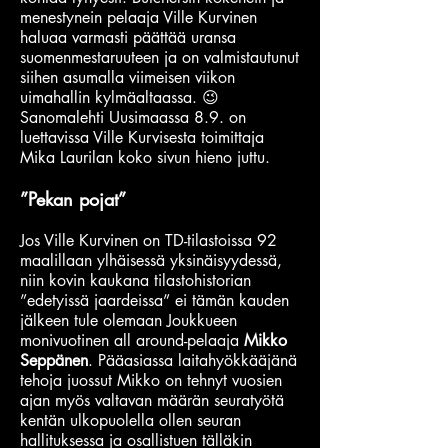
menestynein pelaaja Ville Kurvinen
haluaa varmasti päättää uransa
suomenmestaruuteen ja on valmistautunut
siihen asumalla viimeisen viikon
uimahallin kylmäaltaassa. 😉
Sanomalehti Uusimaassa 8.9. on
luettavissa Ville Kurvisesta toimittaja
Mika Laurilan koko sivun hieno juttu.
”Pekan pojat”
Jos Ville Kurvinen on TD-tilastoissa 92
maalillaan ylhäisessä yksinäisyydessä,
niin kovin kaukana tilastohistorian
”edetyissä jaardeissa” ei tämän kauden
jälkeen tule olemaan Joukkueen
monivuotinen all around-pelaaja
Mikko
Seppänen
. Pääasiassa laitahyökkääjänä
tehoja juossut Mikko on tehnyt vuosien
ajan myös valtavan määrän seuratyötä
kentän ulkopuolella ollen seuran
hallituksessa ja osallistuen tälläkin