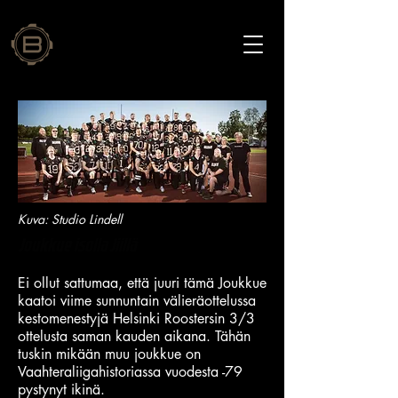
Kuva: Studio Lindell
Joukkue isolla Jiillä
Ei ollut sattumaa, että juuri tämä Joukkue
kaatoi viime sunnuntain välieräottelussa
kestomenestyjä Helsinki Roostersin 3/3
ottelusta saman kauden aikana. Tähän
tuskin mikään muu joukkue on
Vaahteraliigahistoriassa vuodesta -79
pystynyt ikinä.