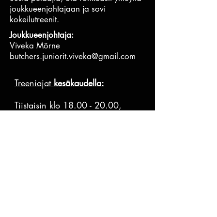
joukkueenjohtajaan ja sovi
kokeilutreenit.
Joukkueenjohtaja:
Viveka Mörne
butchers.juniorit.viveka@gmail.com
Treeniajat
kesä
kaudella:
Tiistaisin klo
18.00 - 20.00
,
Myllymäen kenttä
Perjantaisin klo
18.00 - 19.30
,
Myllymäen kenttä
Butchersin junioreiden matkaa
tukemassa - kiitos
yhteistyökumppaneille!