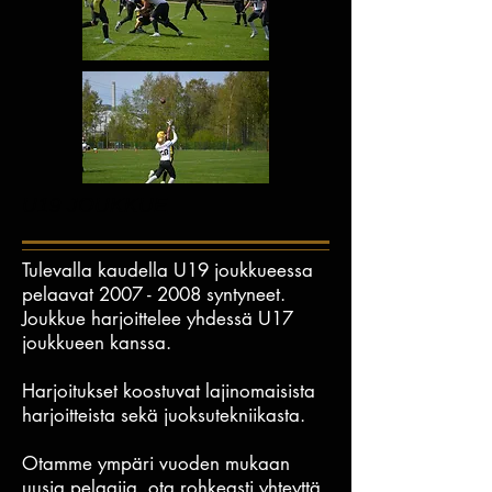
U19 JOUKKUE
Tulevalla kaudella U19 joukkueessa
pelaavat
2007 - 2008
syntyneet.
Joukkue harjoittelee yhdessä U17
joukkueen kanssa.
Harjoitukset koostuvat lajinomaisista
harjoitteista sekä juoksutekniikasta.
Otamme ympäri vuoden mukaan
uusia pelaajia, ota rohkeasti yhteyttä