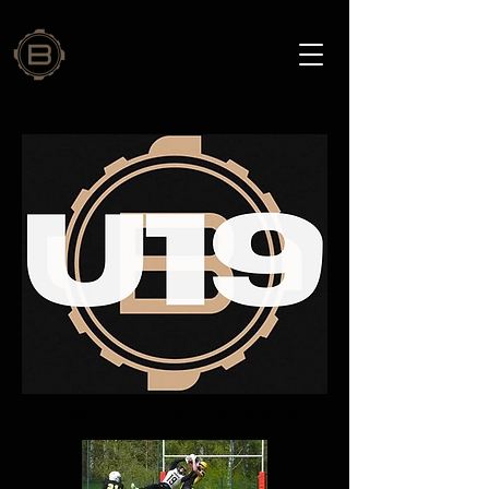
OTTELUOHJELMA - 11vs11 SM-sarja 2025