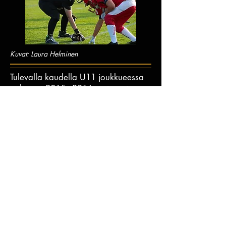
Kuvat: Laura Helminen
Tulevalla kaudella U11 joukkueessa
pelaavat
2015 - 2016
syntyneet.
Joukkue harjoittelee talvikaudella
yhdessä
U9 joukkueen kanssa.
Meillä pelaavat sekä tytöt että pojat
yhdessä U11 joukkueessa.
Harjoitukset koostuvat lajinomaisista
harjoitteista sekä juoksutekniikasta.
Otamme ympäri vuoden mukaan
uusia pelaajia, ota rohkeasti yhteyttä
joukkueenjohtajaan ja sovi