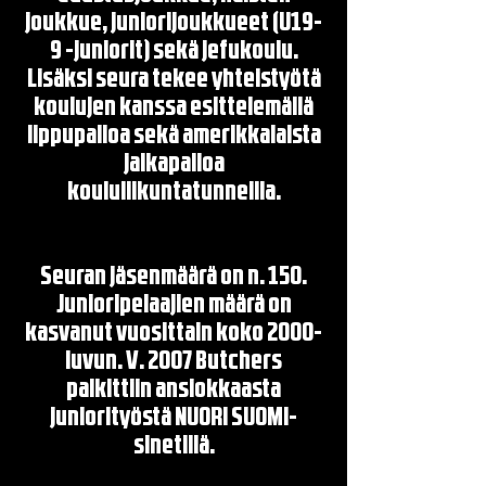
joukkue, juniorijoukkueet (U19-
9 -juniorit) sekä jefukoulu.
Lisäksi seura tekee yhteistyötä
koulujen kanssa esittelemällä
lippupalloa sekä amerikkalaista
jalkapalloa
koululiikuntatunneilla.
Seuran jäsenmäärä on n. 150.
Junioripelaajien määrä on
kasvanut vuosittain koko 2000-
luvun. V. 2007 Butchers
palkittiin ansiokkaasta
juniorityöstä NUORI SUOMI-
sinetillä.