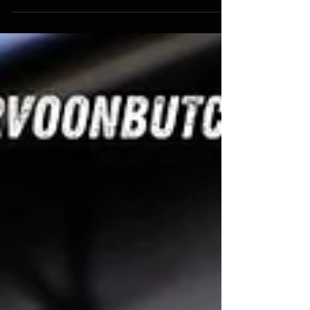
kirjoittanut nimensä suomalaisen
amerikkalaisen jalkapallon historiaan.
Seppäsestä tuli ensimmäinen suomalainen
pelaaja sekä ensimmäinen laitahyökkääjä,
joka on rikkonut Vaahteraliigassa 10 000 all
purpose -jaardin rajan. Kyseessä on yksi
suomalaisen jenkkifutiksen merkittävimmistä
henkilökohtaisista merkkipaaluista. All
purpose -jaardit sisältävät kaikki pelaajan
etenemisjaardit; vastaanotot, juoksut, palaut