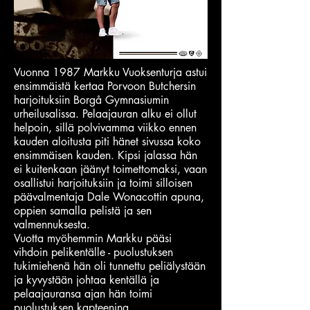
Vuonna 1987 Markku Vuoksenturja astui
ensimmäistä kertaa Porvoon Butchersin
harjoituksiin Borgå Gymnasiumin
urheilusalissa. Pelaajauran alku ei ollut
helpoin, sillä polvivamma viikko ennen
kauden aloitusta piti hänet sivussa koko
ensimmäisen kauden. Kipsi jalassa hän
ei kuitenkaan jäänyt toimettomaksi, vaan
osallistui harjoituksiin ja toimi silloisen
päävalmentaja Dale Wonacottin apuna,
oppien samalla pelistä ja sen
valmennuksesta.
Vuotta myöhemmin Markku pääsi
vihdoin pelikentälle - puolustuksen
tukimiehenä hän oli tunnettu peliälystään
ja kyvystään johtaa kentällä ja
pelaajauransa ajan hän toimi
puolustuksen kapteenina.