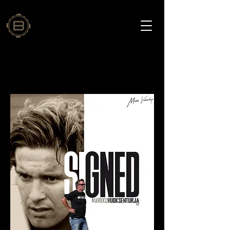
Markku Vuoksenturja Porvoon Butchersin
uudeksi päävalmentajaksi