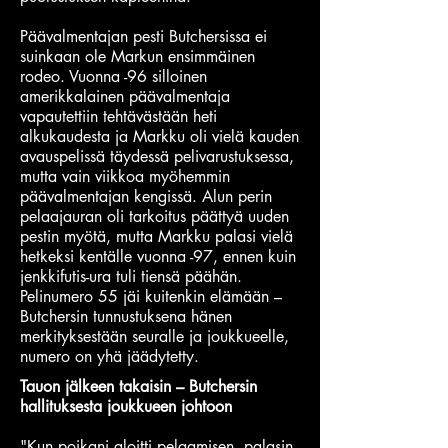
Päävalmentajan pesti Butchersissa ei
suinkaan ole Markun ensimmäinen
rodeo. Vuonna -96 silloinen
amerikkalainen päävalmentaja
vapautettiin tehtävästään heti
alkukaudesta ja Markku oli vielä kauden
avauspelissä täydessä pelivarustuksessa,
mutta vain viikkoa myöhemmin
päävalmentajan kengissä. Alun perin
pelaajauran oli tarkoitus päättyä uuden
pestin myötä, mutta Markku palasi vielä
hetkeksi kentälle vuonna -97, ennen kuin
jenkkifutis-ura tuli tiensä päähän.
Pelinumero 55 jäi kuitenkin elämään –
Butchersin tunnustuksena hänen
merkityksestään seuralle ja joukkueelle,
numero on yhä jäädytetty.
Tauon jälkeen takaisin – Butchersin
hallituksesta joukkueen johtoon
"Kun poikani aloitti pelaamisen, palasin