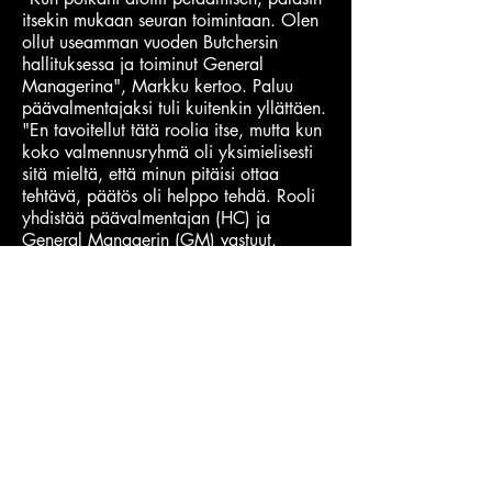
itsekin mukaan seuran toimintaan. Olen
ollut useamman vuoden Butchersin
hallituksessa ja toiminut General
Managerina", Markku kertoo. Paluu
päävalmentajaksi tuli kuitenkin yllättäen.
"En tavoitellut tätä roolia itse, mutta kun
koko valmennusryhmä oli yksimielisesti
sitä mieltä, että minun pitäisi ottaa
tehtävä, päätös oli helppo tehdä. Rooli
yhdistää päävalmentajan (HC) ja
General Managerin (GM) vastuut.
”Tehtäväni on ennen kaikkea tukea ja
tarjota työrauha koordinaattoreille sekä
koko valmennustiimille. Tämä ei ole
yhden ihmisen show, vaan tiimityötä
parhaimmillaan", hän korostaa.
Mitä neuvoja kokenut GM Markku antaa
päävalmentaja Markulle tulevaan
kauteen?
"General Managerin ja päävalmentajan
tulee tietenkin asettaa yhteiset tavoitteet
joukkueelle. Ja tavoitteenamme on