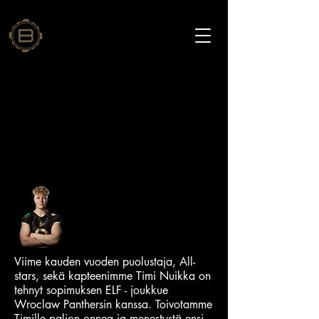
Timi Nuikka käyttää
sopimuksensa ulkomaanoption ja
siirtyy Puolan Wroclaw
Panthersiin pelaamaan ensi
kaudeksi!
Viime kauden vuoden puolustaja, All-
stars, sekä kapteenimme Timi Nuikka on
tehnyt sopimuksen ELF - joukkue
Wroclaw Panthersin kanssa. Toivotamme
Timille paljon onnea ja menestystä ensi