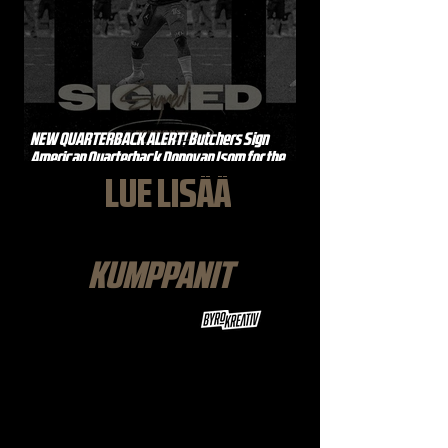
NEW QUARTERBACK ALERT! Butchers Sign
American Quarterback Donovan Isom for the
2026 Season
LUE LISÄÄ
KUMPPANIT