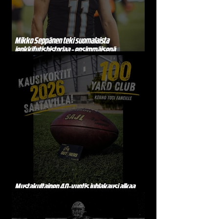
Mikko Seppänen teki suomalaista
jenkkifutishistoriaa - ensimmäisenä
suomalaisena yli 10 000 all purpose -jaardia
Vaahteraliigassa
Mustakultainen 40-vuotis juhlakausi alkaa
tästä – liity 100 Yard Clubiin