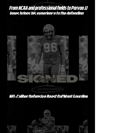
From NCAA and professional fields to Porvoo JJ
Jones brings his experience to the defending
champions
NFL-Caliber Defensive Beast Dal’Mont Gourdine
Joins Porvoo Butchers