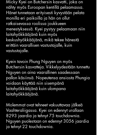
Micky Kyei on Butchersin kasvatti, joka on
nähty myös Euroopan kentillä pelaamassa.
Hänet tunnetaan erityisesti kyvystään pelata
monilla eri paikoilla ja hän on ollut
ratkaisevassa roolissa joukkueen
menestyksessä. Kyei pystyy pelaamaan niin
laitahyökkääjänä kuin myös
keskushyökkääjänä, mikä tekee hänestä
erittäin vaarallisen vastustajalle, kuin
vastustajalle.
Kyein tavoin Phung Nguyen on myös
Butchersin kasvatteja. Vikkelyydestään tunnettu
Nguyen on aina vaarallinen saadessaan
pallon käsiinsä. Nopeutensa ansiosta Phungia
voidaan käyttää niin sisempänä
laitahyökkääjänä kuin ulompana
laitahyökkääjänä.
Molemmat ovat tehneet vakuuttavaa jälkeä
Vaahteraliigassa. Kyei on edennyt urallaan
8293 jaardia ja tehnyt 75 touchdownia.
Nguyen puolestaan on edennyt 3056 jaardia
ja tehnyt 22 touchdownia.