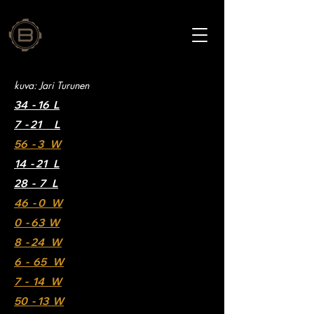
kuva: Jari Turunen
34 - 16 L
7 - 21 L
56 - 3 W
14 - 21 L
28 - 7 L
46 - 0 W
0 - 63 W
8 - 24 W
6 - 65 W
7 - 14 W
50 - 13 W