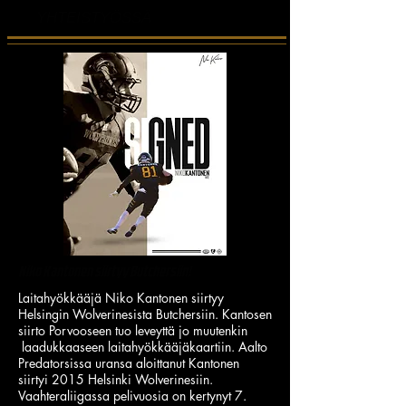
YHTEISTYÖSSÄ
Niko Kantonen siirtyy Butchersiin!
Laitahyökkääjä Niko Kantonen siirtyy
Helsingin Wolverinesista Butchersiin. Kantosen
siirto Porvooseen tuo leveyttä jo muutenkin
laadukkaaseen laitahyökkääjäkaartiin. Aalto
Predatorsissa uransa aloittanut Kantonen
siirtyi 2015 Helsinki Wolverinesiin.
Vaahteraliigassa pelivuosia on kertynyt 7.