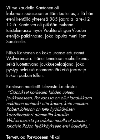
Viime kaudella Kantonen oli
kokonaisuudessaan erittäin tuottelias, sillä hän
eteni kentällä yhteensä 885 jaardia ja teki 2
TD:tä. Kantonen oli pitkään mukana
taistelemassa myös Vaahteraliigan Vuoden
etenijä- palkinnosta, joka lopulta meni Tom
Suosteelle.
Niko Kantonen on koko uransa edustanut
Wolverinesia. Hänet tunnetaan rauhallisena,
sekä luotettavana joukkuepelaajana, joka
pystyy peleissä ottamaan tärkeitä jaardeja
tiukan paikan tullen.
Kantosen mietteitä tulevasta kaudesta:
”Odotukset korkealla lähden uuteen
joukkueeseen, Porvoossa on ollut laadukkaan
näköinen meininki niin kauan, kuin muistan.
Robert Johnson on tuttu hyökkäyksen
koordinaattori aiemmilta kausilta
Wolverinesistä ja odotan innolla et pääsen
takaisin RoJon hyökkäykseen ensi kaudella.”
Tervetuloa Porvooseen Niko!